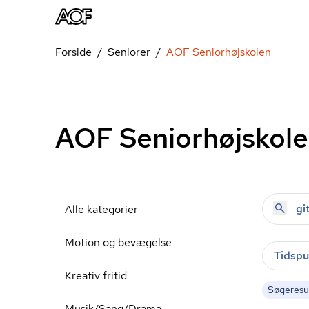
Forside
Seniorer
AOF Seniorhøjskolen
AOF Seniorhøjskol
Alle kategorier
Motion og bevægelse
Tidspu
Kreativ fritid
Søgeresul
Musik/Sang/Drama