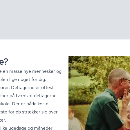
e?
øde en masse nye mennesker og
o­len lige noget for dig.
niorer. Deltagerne er oftest
oner på tværs af deltagerne.
l skole. Der er både korte
ste forløb strækker sig over
ter.
hvilke ugedage og måneder