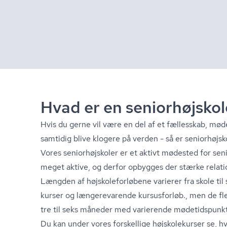
Hvad er en seniorhøjskol
Hvis du gerne vil være en del af et fællesskab, m
samtidig blive klogere på verden - så er se­ni­o­r­højsk
Vores se­ni­o­r­højsko­ler er et aktivt mødested for se
meget aktive, og derfor opbygges der stærke relati
Længden af højsko­le­for­lø­be­ne varierer fra skole ti
kurser og længerevarende kursusforløb., men de fle
tre til seks måneder med varierende mø­de­tids­punk­
Du kan under vores forskellige højskolekurser se, 