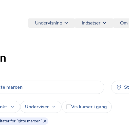
Undervisning
Indsatser
Om
en
S
nkt
Underviser
Vis kurser i gang
tater for "gitte marxen"