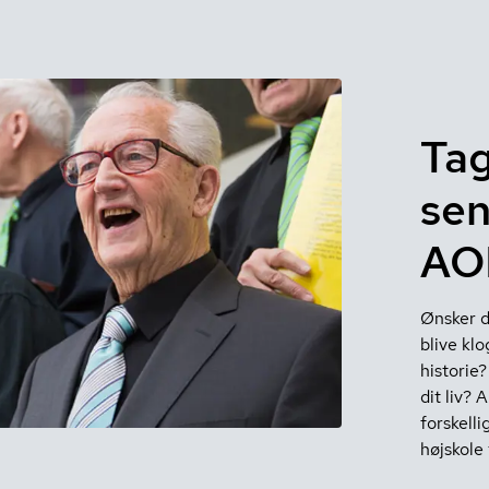
Tag
sen
AO
Ønsker d
blive kl
historie?
dit liv?
forskell
højskole 