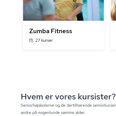
Zumba Fitness
27 kurser
Hvem er vores kursister?
Se­ni­o­r­højsko­ler­ne og de dertilhørende seniorkur
andre på nogenlunde samme alder.