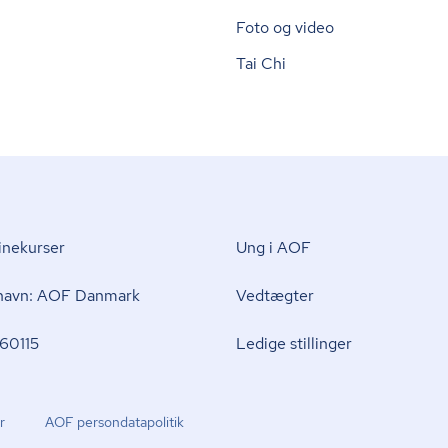
Foto og video
Tai Chi
nekurser
Ung i AOF
 navn: AOF Danmark
Vedtægter
60115
Ledige stillinger
r
AOF per­son­da­ta­po­li­tik