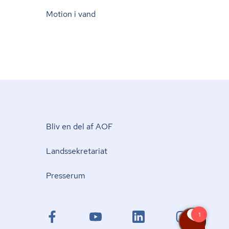
Motion i vand
Bliv en del af AOF
Lands­se­kre­ta­ri­at
Presserum
facebook.com
youtube.com
linkedin.com
instagram.com