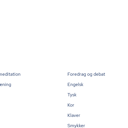
meditation
Foredrag og debat
æning
Engelsk
Tysk
Kor
Klaver
Smykker