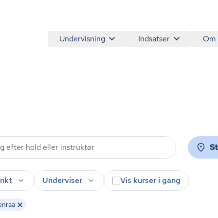
Undervisning
Indsatser
Om
S
nkt
Underviser
Vis kurser i gang
enraa