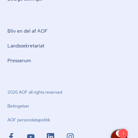
Bliv en del af AOF
Lands­se­kre­ta­ri­at
Presserum
2026 AOF all rights reserved
Betingelser
AOF per­son­da­ta­po­li­tik