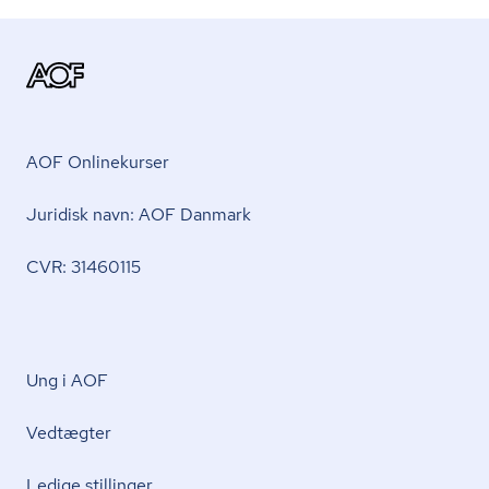
AOF Onlinekurser
Juridisk navn: AOF Danmark
CVR: 31460115
Ung i AOF
Vedtægter
Ledige stillinger