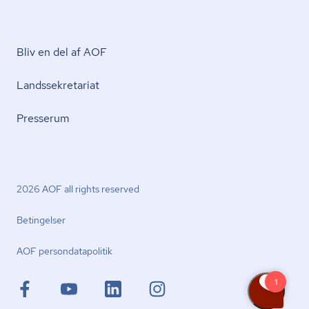
Bliv en del af AOF
Lands­se­kre­ta­ri­at
Presserum
2026 AOF all rights reserved
Betingelser
AOF per­son­da­ta­po­li­tik
facebook.com
youtube.com
linkedin.com
instagram.com