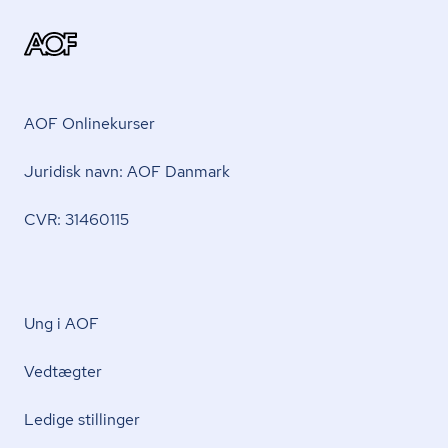
AOF Onlinekurser
Juridisk navn: AOF Danmark
CVR: 31460115
Ung i AOF
Vedtægter
Ledige stillinger