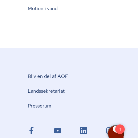
Motion i vand
Bliv en del af AOF
Lands­se­kre­ta­ri­at
Presserum
facebook.com
youtube.com
linkedin.com
instagram.com