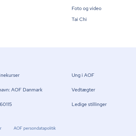
Foto og video
Tai Chi
nekurser
Ung i AOF
 navn: AOF Danmark
Vedtægter
60115
Ledige stillinger
r
AOF per­son­da­ta­po­li­tik