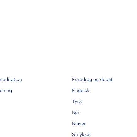
meditation
Foredrag og debat
æning
Engelsk
Tysk
Kor
Klaver
Smykker