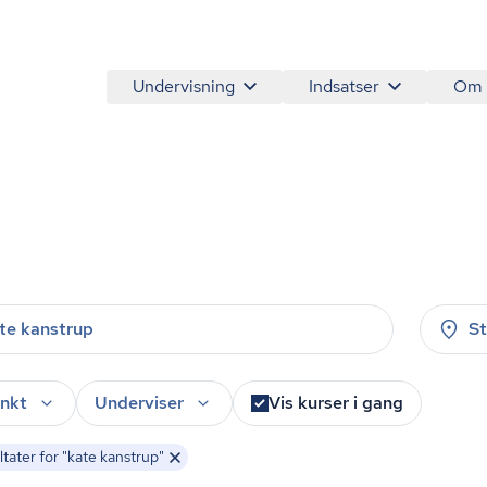
Undervisning
Indsatser
Om
S
nkt
Underviser
Vis kurser i gang
tater for "kate kanstrup"