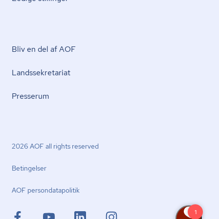
Bliv en del af AOF
Lands­se­kre­ta­ri­at
Presserum
2026 AOF all rights reserved
Betingelser
AOF per­son­da­ta­po­li­tik