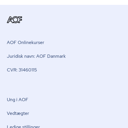
AOF Onlinekurser
Juridisk navn: AOF Danmark
CVR: 31460115
Ung i AOF
Vedtægter
Ledige stillinger