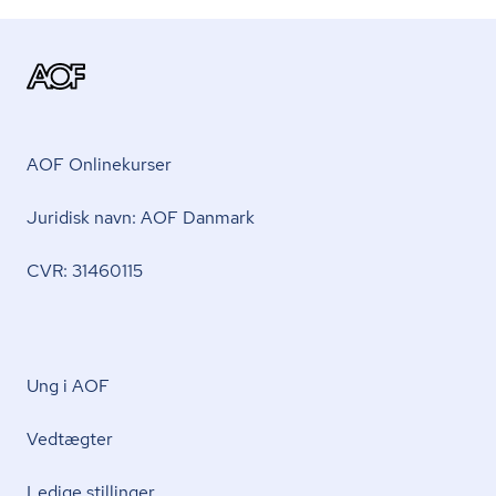
AOF Onlinekurser
Juridisk navn: AOF Danmark
CVR: 31460115
Ung i AOF
Vedtægter
Ledige stillinger