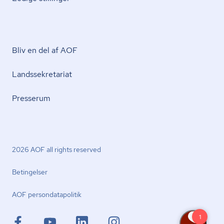
Bliv en del af AOF
Lands­se­kre­ta­ri­at
Presserum
2026 AOF all rights reserved
Betingelser
AOF per­son­da­ta­po­li­tik