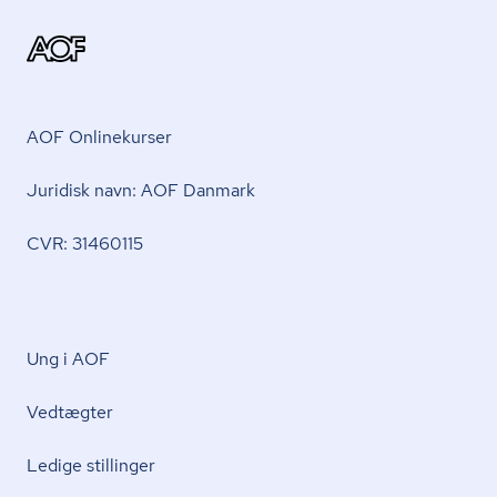
AOF Onlinekurser
Juridisk navn: AOF Danmark
CVR: 31460115
Ung i AOF
Vedtægter
Ledige stillinger