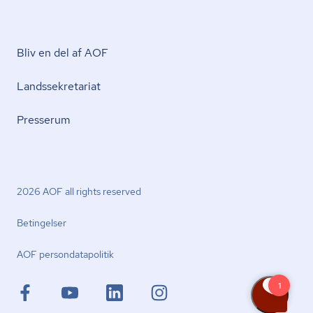
Bliv en del af AOF
Lands­se­kre­ta­ri­at
Presserum
2026 AOF all rights reserved
Betingelser
AOF per­son­da­ta­po­li­tik
facebook.com
youtube.com
linkedin.com
instagram.com