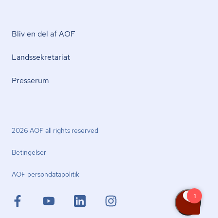
Bliv en del af AOF
Lands­se­kre­ta­ri­at
Presserum
2026 AOF all rights reserved
Betingelser
AOF per­son­da­ta­po­li­tik
facebook.com
youtube.com
linkedin.com
instagram.com