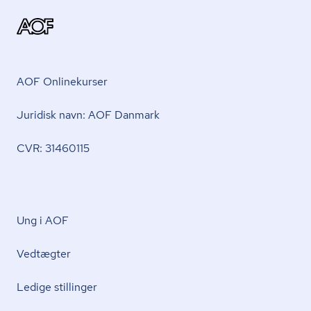
AOF Onlinekurser
Juridisk navn: AOF Danmark
CVR: 31460115
Ung i AOF
Vedtægter
Ledige stillinger