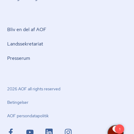
Bliv en del af AOF
Lands­se­kre­ta­ri­at
Presserum
2026 AOF all rights reserved
Betingelser
AOF per­son­da­ta­po­li­tik