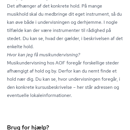
Det afhænger af det konkrete hold. På mange
musikhold skal du medbringe dit eget instrument, så du
kan øve både i undervisningen og derhjemme. I nogle
tilfælde kan der være instrumenter til rådighed på
stedet. Du kan se, hvad der gælder, i beskrivelsen af det
enkelte hold.
Hvor kan jeg få mu­si­kun­der­vis­ning?
Mu­si­kun­der­vis­ning hos AOF foregår forskellige steder
afhængigt af hold og by. Derfor kan du nemt finde et
hold nær dig. Du kan se, hvor undervisningen foregår, i
den konkrete kur­sus­be­skri­vel­se – her står adressen og
eventuelle lo­ka­le­in­for­ma­tio­ner.
Brug for hjælp?