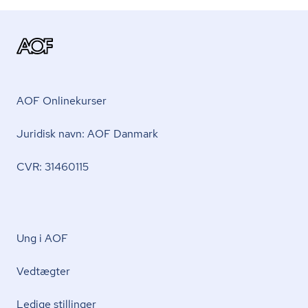
AOF Onlinekurser
Juridisk navn: AOF Danmark
CVR: 31460115
Ung i AOF
Vedtægter
Ledige stillinger