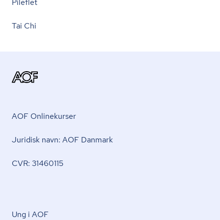
Pileflet
Tai Chi
AOF Onlinekurser
Juridisk navn: AOF Danmark
CVR: 31460115
Ung i AOF