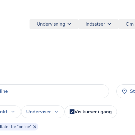
Undervisning
Indsatser
Om
S
nkt
Underviser
Vis kurser i gang
tater for "online"