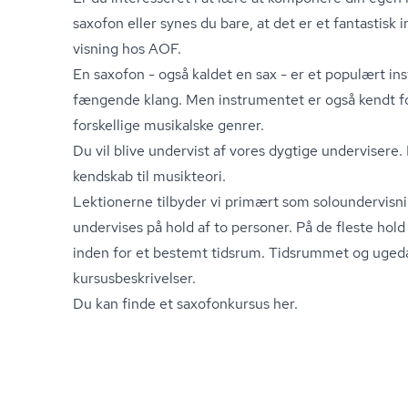
saxofon eller synes du bare, at det er et fantastisk 
vis­ning hos AOF.
En saxofon - også kaldet en sax - er et populært in
fængende klang. Men instrumentet er også kendt f
forskellige musikalske genrer.
Du vil blive undervist af vores dygtige undervisere. 
kendskab til musikteori.
Lektionerne tilbyder vi primært som so­lo­un­der­vis­
undervises på hold af to personer. På de fleste hol
inden for et bestemt tidsrum. Tidsrummet og ugeda
kur­sus­be­skri­vel­ser.
Du kan finde et saxofonkursus her.