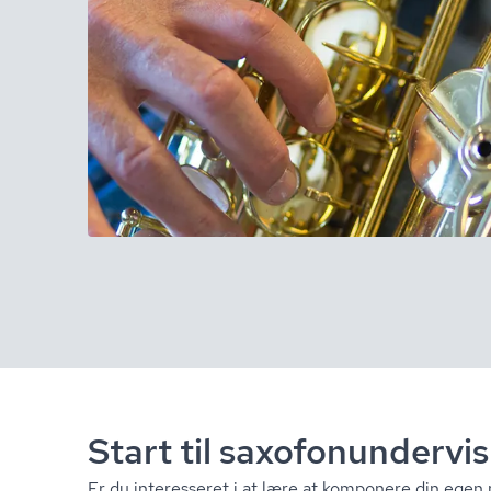
Start til saxo­fonun­der­v
Er du interesseret i at lære at komponere din egen 