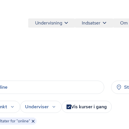
Undervisning
Indsatser
Om
S
nkt
Underviser
Vis kurser i gang
tater for "online"