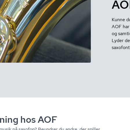
AO
Kunne du
AOF har 
og samti
Lyder det
saxofonti
is­ning hos AOF
musik på saxofon? Beundrer du andre, der spiller