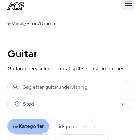
Åben
Musik/Sang/Drama
Guitar
Gu­i­tarun­der­vis­ning - Lær at spille et instrument her
Sted
Kategorier
Tidspunkt