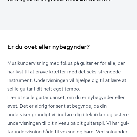
Er du øvet eller nybegynder?
Mu­si­kun­der­vis­ning med fokus på guitar er for alle, der
har lyst til at prøve kræfter med det seks-strengede
instrument. Undervisningen vil hjælpe dig til at lære at
spille guitar i dit helt eget tempo.
Lær at spille guitar uanset, om du er nybegynder eller
øvet. Det er aldrig for sent at begynde, da din
underviser grundigt vil indføre dig i teknikker og justere
undervisningen til dit niveau på dit guitarspil. Vi har gu­i­
tarun­der­vis­ning både til voksne og børn. Ved so­lo­un­der­