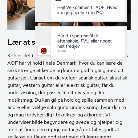
Lær at spille guitar med AOF
Kribler det i dine fingre for at lære at spille guitar? Hos
AOF har vi hold i hele Danmark, hvor du kan lære de
seks strenge at kende og komme godt i gang med dit
guitarspil. Uanset om du vælger spansk guitar, akustisk
guitar, western guitar eller elektrisk guitar, får du
undervisning, der passer til dit niveau og din
musiksmag. Du kan gå på hold og spille sammen med
andre eller vælge solo guitarundervisning, hvor du i ro
og mag fordyber dig i teknikker og akkorder. Vi
underviser både begyndere og øvede og hjælper dig
med at finde den rigtige guitar, så det føles godt at
spille og du får en god start med dit instrument.