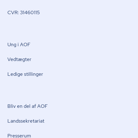
CVR: 31460115
Ung i AOF
Vedtægter
Ledige stillinger
Bliv en del af AOF
Lands­se­kre­ta­ri­at
Presserum