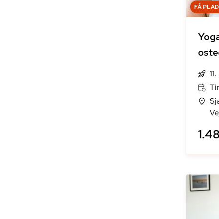
FÅ PLA
Yog
oste
11
Ti
Sj
Ve
1.48