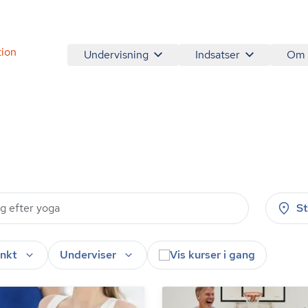
tion
Undervisning
Indsatser
Om
S
nkt
Underviser
Vis kurser i gang