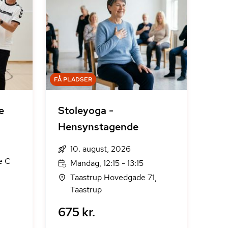
FÅ PLADSER
e
Stoleyoga -
Hensynstagende
10. august, 2026
e C
Mandag, 12:15 - 13:15
Taastrup Hovedgade 71,
Taastrup
675 kr.