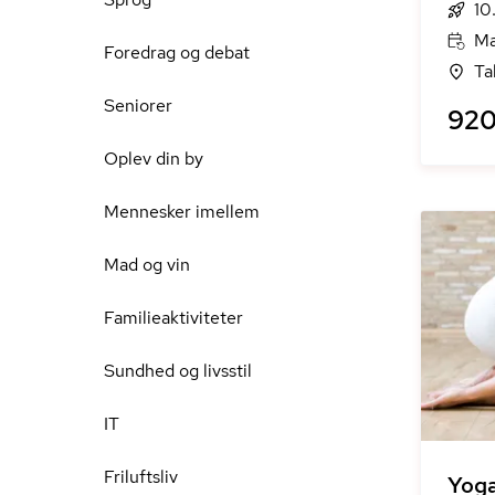
10
Ma
Foredrag og debat
Ta
Seniorer
920
Oplev din by
Mennesker imellem
Mad og vin
Familieaktiviteter
Sundhed og livsstil
IT
Friluftsliv
Yoga