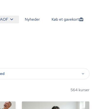
 AOF
Nyheder
Køb et gavekort
ted
564 kurser