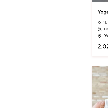
Yoga
11
Ti
Rå
2.0