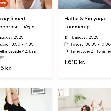
DSER
a også med
Hatha & Yin yoga -
oporose - Vejle
Tommerup
. august, 2026
11. august, 2026
rsdag, 13:00 - 14:30
Tirsdag, 08:30 - 10:00
ællandsgade 42, 1. sal.,
Tallerupvej 21, Tomme
jle
1.610 kr.
5 kr.