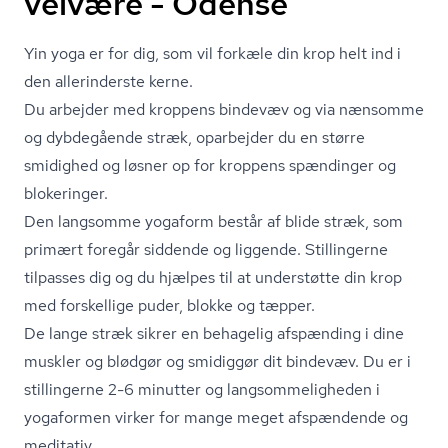
velvære - Odense
Yin yoga er for dig, som vil forkæle din krop helt ind i
den allerinderste kerne.
Du arbejder med kroppens bindevæv og via nænsomme
og dybdegående stræk, oparbejder du en større
smidighed og løsner op for kroppens spændinger og
blokeringer.
Den langsomme yogaform består af blide stræk, som
primært foregår siddende og liggende. Stillingerne
tilpasses dig og du hjælpes til at understøtte din krop
med forskellige puder, blokke og tæpper.
De lange stræk sikrer en behagelig afspænding i dine
muskler og blødgør og smidiggør dit bindevæv. Du er i
stillingerne 2-6 minutter og lang­som­me­lig­he­den i
yogaformen virker for mange meget afspændende og
meditativ.