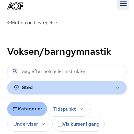
Åben
Motion og bevægelse
Voksen/barngymnastik
Sted
Kategorier
Tidspunkt
Underviser
Vis kurser i gang