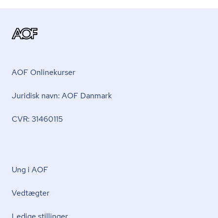
AOF Onlinekurser
Juridisk navn: AOF Danmark
CVR: 31460115
Ung i AOF
Vedtægter
Ledige stillinger