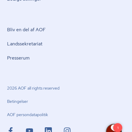
Bliv en del af AOF
Lands­se­kre­ta­ri­at
Presserum
2026 AOF all rights reserved
Betingelser
AOF per­son­da­ta­po­li­tik