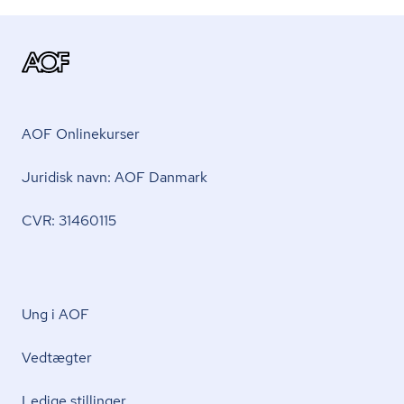
AOF Onlinekurser
Juridisk navn: AOF Danmark
CVR: 31460115
Ung i AOF
Vedtægter
Ledige stillinger