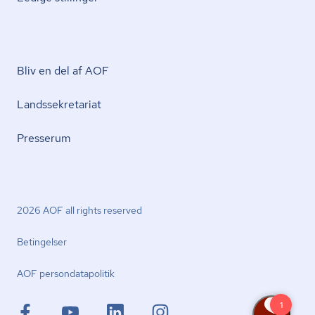
Bliv en del af AOF
Lands­se­kre­ta­ri­at
Presserum
2026 AOF all rights reserved
Betingelser
AOF per­son­da­ta­po­li­tik