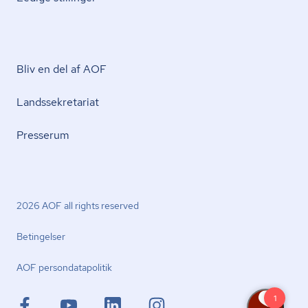
Bliv en del af AOF
Lands­se­kre­ta­ri­at
Presserum
2026 AOF all rights reserved
Betingelser
AOF per­son­da­ta­po­li­tik