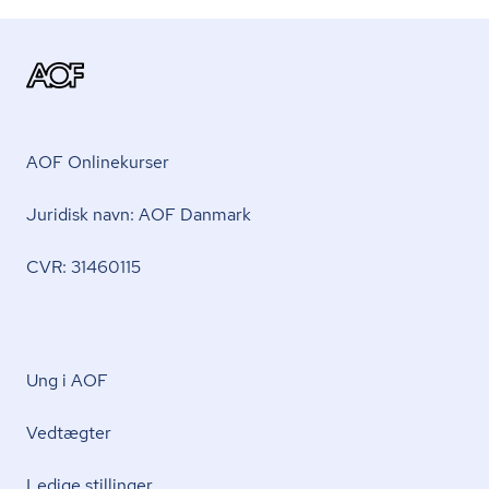
AOF Onlinekurser
Juridisk navn: AOF Danmark
CVR: 31460115
Ung i AOF
Vedtægter
Ledige stillinger