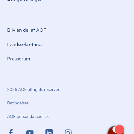
Bliv en del af AOF
Lands­se­kre­ta­ri­at
Presserum
2026 AOF all rights reserved
Betingelser
AOF per­son­da­ta­po­li­tik