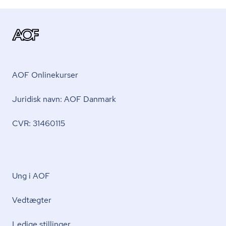
AOF Onlinekurser
Juridisk navn: AOF Danmark
CVR: 31460115
Ung i AOF
Vedtægter
Ledige stillinger