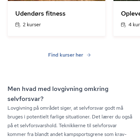
Udendørs fitness
Opleve
2 kurser
4 kur
Find kurser her
Men hvad med lovgivning omkring
selvforsvar?
Lovgivning på området siger, at selvforsvar godt må
bruges i potentielt farlige situationer. Det lærer du også
på et selv­for­svars­hold. Teknikkerne til selvforsvar
kommer fra blandt andet kampsports­gre­ne som krav-