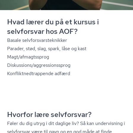
Hvad lærer du på et kursus i
selvforsvar hos AOF?
Basale selv­for­svars­tek­nik­ker
Parader, stød, slag, spark, låse og kast
Magt/afmagtssprog
Diskussions/ag­gres­sions­sprog
Kon­flik­t­ned­trap­pen­de adfærd
Hvorfor lære selvforsvar?
Føler du dig utryg i dit daglige liv? Så kan undervisning i
selvforsvar være til gavn og en god måde at finde