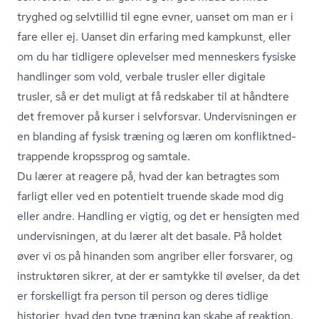
tryghed og selvtillid til egne evner, uanset om man er i
fare eller ej. Uanset din erfaring med kampkunst, eller
om du har tidligere oplevelser med menneskers fysiske
handlinger som vold, verbale trusler eller digitale
trusler, så er det muligt at få redskaber til at håndtere
det fremover på kurser i selvforsvar. Undervisningen er
en blanding af fysisk træning og læren om kon­flik­t­ned­
trap­pen­de kropssprog og samtale.
Du lærer at reagere på, hvad der kan betragtes som
farligt eller ved en potentielt truende skade mod dig
eller andre. Handling er vigtig, og det er hensigten med
undervisningen, at du lærer alt det basale. På holdet
øver vi os på hinanden som angriber eller forsvarer, og
instruktøren sikrer, at der er samtykke til øvelser, da det
er forskelligt fra person til person og deres tidlige
historier, hvad den type træning kan skabe af reaktion.