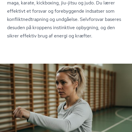
maga, karate, kickboxing, jiu-jitsu og judo. Du lærer
effektivt et forsvar og forebyggende indsatser som
kon­flik­t­ned­trap­ning og undgåelse. Selvforsvar baseres
desuden på kroppens instinktive opbygning, og den
sikrer effektiv brug af energi og kræfter.