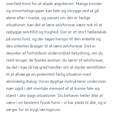
overfald frem for at skade angriberen. Mange kvinder
og mi­no­ri­tets­grup­per kan føle sig utrygge ved at gå
alene eller i mørke, og uanset om det er farlige
situationer, kan dét at lære selvforsvar være nok til at
opbygge selvtillid og tryghed. Der er et stort fællesskab
på vores hold, og der tages hensyn til den enkelte og
den enkeltes årsager til at lære selvforsvar. Det er
desuden af forholdsvis underordnet betydning, om du
reelt bruger de fysiske øvelser, du lærer til selvforsvar,
da det i lige så høj grad handler om at styrke selvtilliden
til at afværge en potentielt farlig situation med
almindelig dialog. Vores dygtige instruktører underviser
især også i det mentale element af at kunne føle sig
stærk i alle slags situationer. Du behøver heller ikke at
være i en bestemt fysisk form - vi har plads til alle, og vi
sørger for et trygt læringsrum.