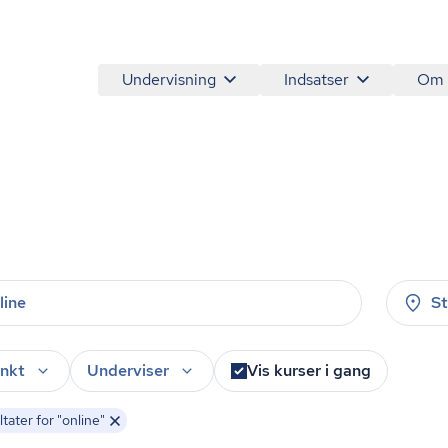
Undervisning
Indsatser
Om
S
nkt
Underviser
Vis kurser i gang
tater for "online"