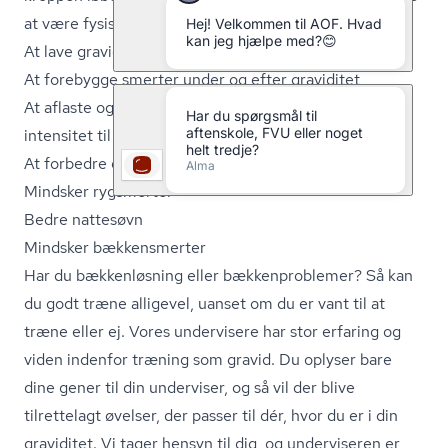
at være fysisk aktive 30 minutter om dagen.
At lave gravidtræning kan være godt for eksempelvis:
At forebygge smerter under og efter graviditet
At aflaste og styrke led og muskler med moderat
intensitet til at klare graviditet og fødsel
At forbedre den psykiske velvære og dit humør
Mindsker rygsmerter
Bedre nattesøvn
Mindsker bækkensmerter
Har du bækkenløsning eller bæk­ken­pro­ble­mer? Så kan
du godt træne alligevel, uanset om du er vant til at
træne eller ej. Vores undervisere har stor erfaring og
viden indenfor træning som gravid. Du oplyser bare
dine gener til din underviser, og så vil der blive
tilrettelagt øvelser, der passer til dér, hvor du er i din
graviditet. Vi tager hensyn til dig, og underviseren er