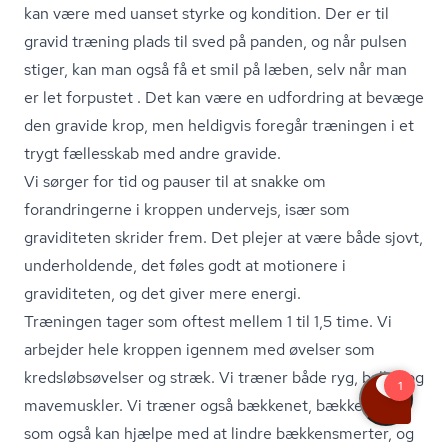
kan være med uanset styrke og kondition. Der er til
gravid træning plads til sved på panden, og når pulsen
stiger, kan man også få et smil på læben, selv når man
er let forpustet . Det kan være en udfordring at bevæge
den gravide krop, men heldigvis foregår træningen i et
trygt fællesskab med andre gravide.
Vi sørger for tid og pauser til at snakke om
forandringerne i kroppen undervejs, især som
graviditeten skrider frem. Det plejer at være både sjovt,
underholdende, det føles godt at motionere i
graviditeten, og det giver mere energi.
Træningen tager som oftest mellem 1 til 1,5 time. Vi
arbejder hele kroppen igennem med øvelser som
kredsløb­sø­vel­ser og stræk. Vi træner både ryg, baller og
mavemuskler. Vi træner også bækkenet, bækkenbund,
som også kan hjælpe med at lindre bækkensmerter, og