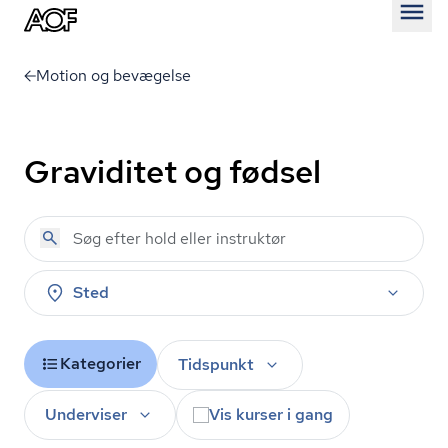
Åben
Motion og bevægelse
Graviditet og fødsel
Sted
Kategorier
Tidspunkt
Underviser
Vis kurser i gang