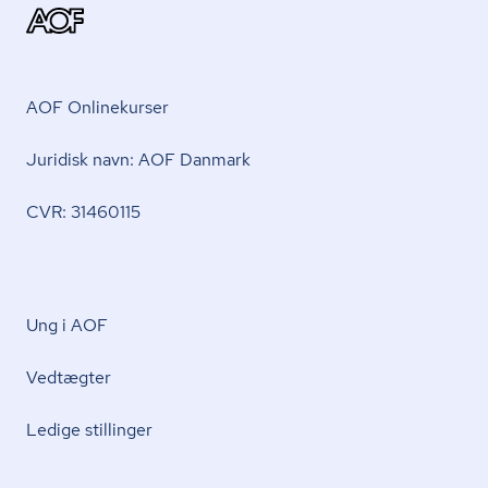
AOF Onlinekurser
Juridisk navn: AOF Danmark
CVR: 31460115
Ung i AOF
Vedtægter
Ledige stillinger