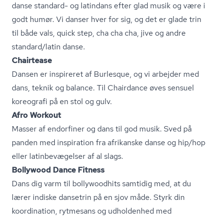
danse standard- og latindans efter glad musik og være i
godt humør. Vi danser hver for sig, og det er glade trin
til både vals, quick step, cha cha cha, jive og andre
standard/latin danse.
Chairtease
Dansen er inspireret af Burlesque, og vi arbejder med
dans, teknik og balance. Til Chairdance øves sensuel
koreografi på en stol og gulv.
Afro Workout
Masser af endorfiner og dans til god musik. Sved på
panden med inspiration fra afrikanske danse og hip/hop
eller lat­in­be­væ­gel­ser af al slags.
Bollywood Dance Fitness
Dans dig varm til bollywoodhits samtidig med, at du
lærer indiske dansetrin på en sjov måde. Styrk din
koordination, rytmesans og udholdenhed med