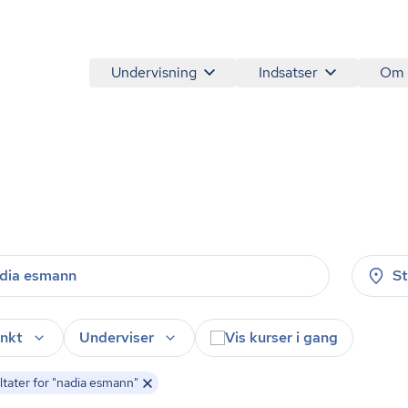
Undervisning
Indsatser
Om
S
nkt
Underviser
Vis kurser i gang
tater for "nadia esmann"