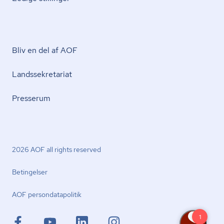
Bliv en del af AOF
Lands­se­kre­ta­ri­at
Presserum
2026 AOF all rights reserved
Betingelser
AOF per­son­da­ta­po­li­tik