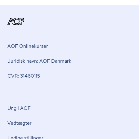
AOF Onlinekurser
Juridisk navn: AOF Danmark
CVR: 31460115
Ung i AOF
Vedtægter
Ledige stillinger