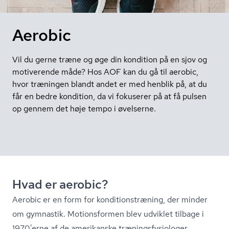
Aerobic
Vil du gerne træne og øge din kondition på en sjov og
motiverende måde? Hos AOF kan du gå til aerobic,
hvor træningen blandt andet er med henblik på, at du
får en bedre kondition, da vi fokuserer på at få pulsen
op gennem det høje tempo i øvelserne.
Hvad er aerobic?
Aerobic er en form for kon­di­tions­træ­ning, der minder
om gymnastik. Motionsformen blev udviklet tilbage i
1970'erne af de amerikanske træ­nings­fy­si­o­lo­ger