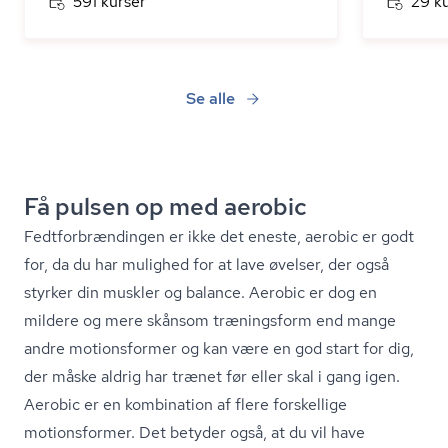
591 kurser
29 k
Se alle
Få pulsen op med aerobic
Fedt­for­bræn­din­gen er ikke det eneste, aerobic er godt
for, da du har mulighed for at lave øvelser, der også
styrker din muskler og balance. Aerobic er dog en
mildere og mere skånsom træningsform end mange
andre motionsformer og kan være en god start for dig,
der måske aldrig har trænet før eller skal i gang igen.
Aerobic er en kombination af flere forskellige
motionsformer. Det betyder også, at du vil have