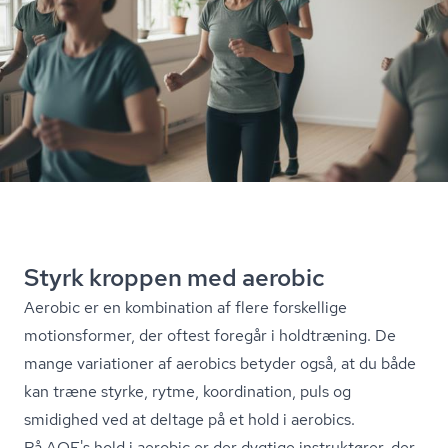
Styrk kroppen med aerobic
Aerobic er en kombination af flere forskellige
motionsformer, der oftest foregår i holdtræning. De
mange variationer af aerobics betyder også, at du både
kan træne styrke, rytme, koordination, puls og
smidighed ved at deltage på et hold i aerobics.
På AOF's hold i aerobic er der dygtige instruktører, der