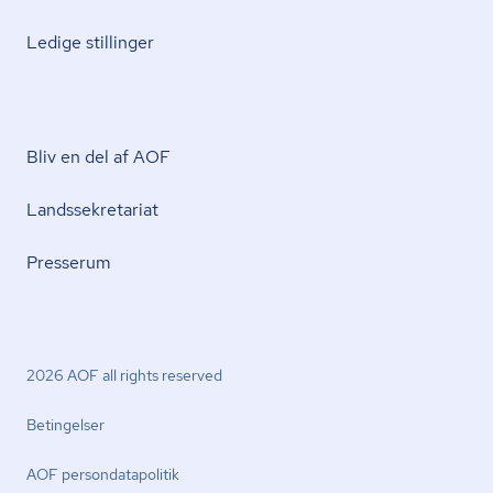
Ledige stillinger
Bliv en del af AOF
Lands­se­kre­ta­ri­at
Presserum
2026 AOF all rights reserved
Betingelser
AOF per­son­da­ta­po­li­tik