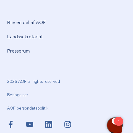
Bliv en del af AOF
Lands­se­kre­ta­ri­at
Presserum
2026 AOF all rights reserved
Betingelser
AOF per­son­da­ta­po­li­tik
facebook.com
youtube.com
linkedin.com
instagram.com