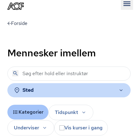
Åben
Forside
Mennesker imellem
Sted
Kategorier
Tidspunkt
Underviser
Vis kurser i gang