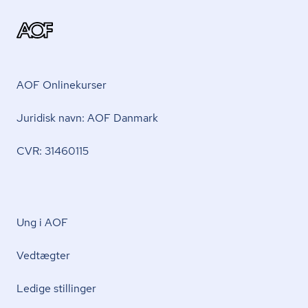
AOF Onlinekurser
Juridisk navn: AOF Danmark
CVR: 31460115
Ung i AOF
Vedtægter
Ledige stillinger