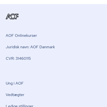
AOF Onlinekurser
Juridisk navn: AOF Danmark
CVR: 31460115
Ung i AOF
Vedtægter
Ledige stillinger