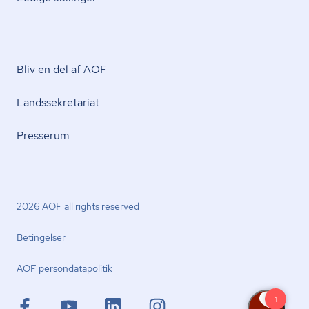
Bliv en del af AOF
Lands­se­kre­ta­ri­at
Presserum
2026 AOF all rights reserved
Betingelser
AOF per­son­da­ta­po­li­tik