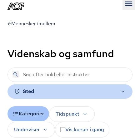
Åben
Mennesker imellem
Videnskab og samfund
Sted
Kategorier
Tidspunkt
Underviser
Vis kurser i gang