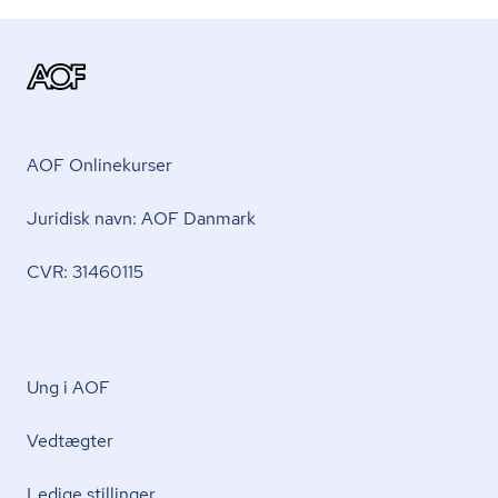
AOF Onlinekurser
Juridisk navn: AOF Danmark
CVR: 31460115
Ung i AOF
Vedtægter
Ledige stillinger