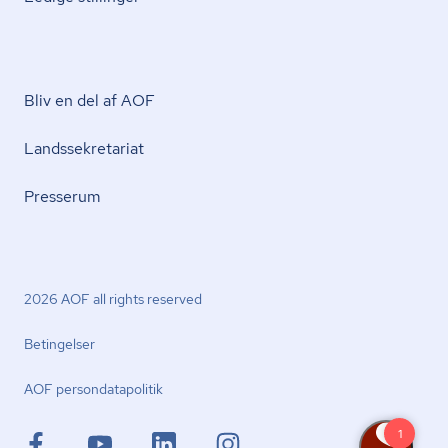
Bliv en del af AOF
Lands­se­kre­ta­ri­at
Presserum
2026 AOF all rights reserved
Betingelser
AOF per­son­da­ta­po­li­tik