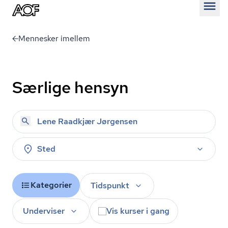
Åben
Mennesker imellem
Særlige hensyn
Sted
Kategorier
Tidspunkt
Underviser
Vis kurser i gang