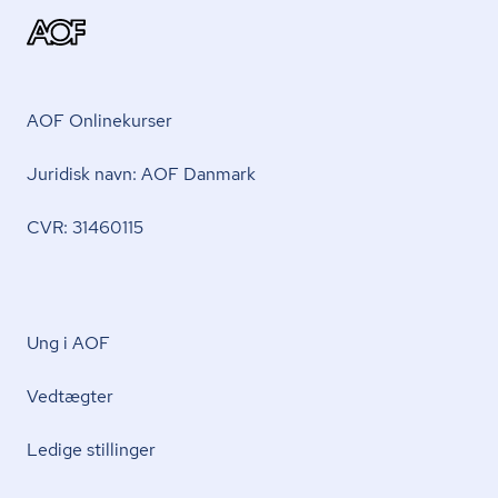
AOF Onlinekurser
Juridisk navn: AOF Danmark
CVR: 31460115
Ung i AOF
Vedtægter
Ledige stillinger