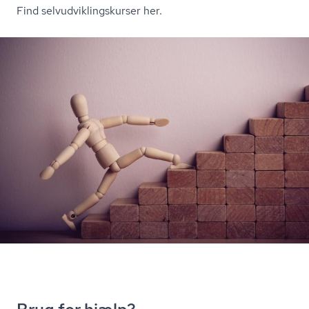
Find sel­v­ud­vik­lings­kur­ser her.