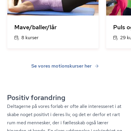
Mave/baller/lår
Puls o
8 kurser
29 k
Se vores motionskurser her
Positiv forandring
Deltagerne på vores forløb er ofte alle interesseret i at
skabe noget positivt i deres liv, og det er derfor et rart
rum med mennesker, der i fællesskab også lærer
hinanden at kende. En slags uddannelse i selvindsigt og