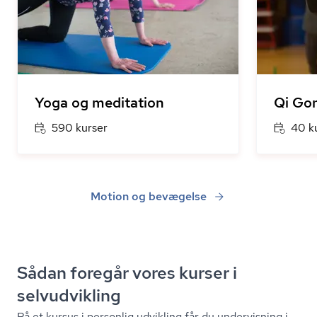
Yoga og meditation
Qi Go
590 kurser
40 k
Motion og bevægelse
Sådan foregår vores kurser i
selvudvikling
På et kursus i personlig udvikling får du undervisning i