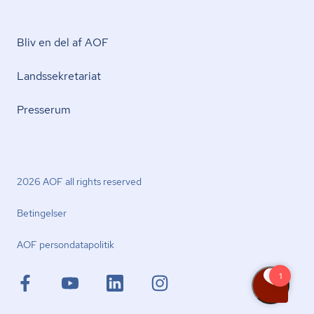
Bliv en del af AOF
Lands­se­kre­ta­ri­at
Presserum
2026 AOF all rights reserved
Betingelser
AOF per­son­da­ta­po­li­tik
facebook.com
youtube.com
linkedin.com
instagram.com