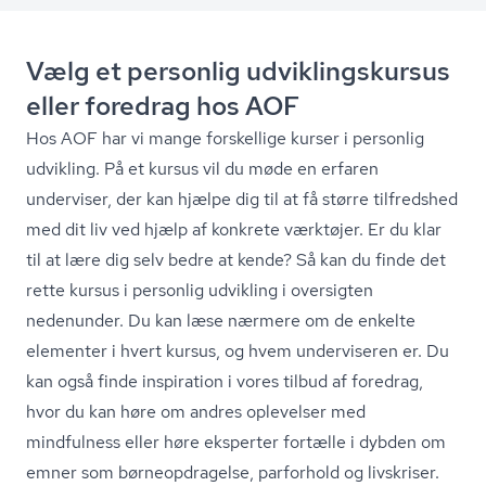
Vælg et personlig ud­vik­lings­kur­sus
eller foredrag hos AOF
Hos AOF har vi mange forskellige kurser i personlig
udvikling. På et kursus vil du møde en erfaren
underviser, der kan hjælpe dig til at få større tilfredshed
med dit liv ved hjælp af konkrete værktøjer. Er du klar
til at lære dig selv bedre at kende? Så kan du finde det
rette kursus i personlig udvikling i oversigten
nedenunder. Du kan læse nærmere om de enkelte
elementer i hvert kursus, og hvem underviseren er. Du
kan også finde inspiration i vores tilbud af foredrag,
hvor du kan høre om andres oplevelser med
mindfulness eller høre eksperter fortælle i dybden om
emner som bør­ne­op­dra­gel­se, parforhold og livskriser.