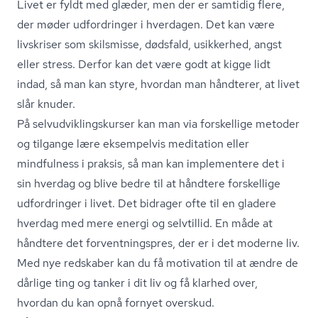
Livet er fyldt med glæder, men der er samtidig flere,
der møder udfordringer i hverdagen. Det kan være
livskriser som skilsmisse, dødsfald, usikkerhed, angst
eller stress. Derfor kan det være godt at kigge lidt
indad, så man kan styre, hvordan man håndterer, at livet
slår knuder.
På sel­v­ud­vik­lings­kur­ser kan man via forskellige metoder
og tilgange lære eksempelvis meditation eller
mindfulness i praksis, så man kan implementere det i
sin hverdag og blive bedre til at håndtere forskellige
udfordringer i livet. Det bidrager ofte til en gladere
hverdag med mere energi og selvtillid. En måde at
håndtere det for­vent­nings­pres, der er i det moderne liv.
Med nye redskaber kan du få motivation til at ændre de
dårlige ting og tanker i dit liv og få klarhed over,
hvordan du kan opnå fornyet overskud.