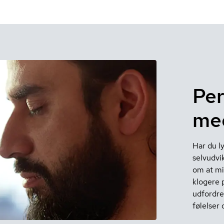
Per
me
Har du ly
selvudvi
om at mi
klogere 
udfordren
følelser 