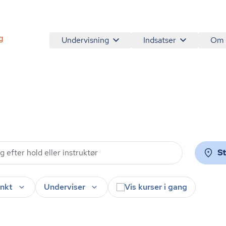
g
Undervisning
Indsatser
Om
S
nkt
Underviser
Vis kurser i gang