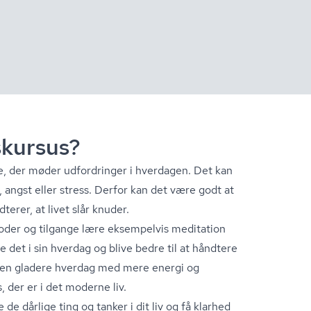
s­kur­sus?
re, der møder udfordringer i hverdagen. Det kan
, angst eller stress. Derfor kan det være godt at
erer, at livet slår knuder.
 metoder og tilgange lære eksempelvis meditation
 det i sin hverdag og blive bedre til at håndtere
til en gladere hverdag med mere energi og
s, der er i det moderne liv.
e dårlige ting og tanker i dit liv og få klarhed