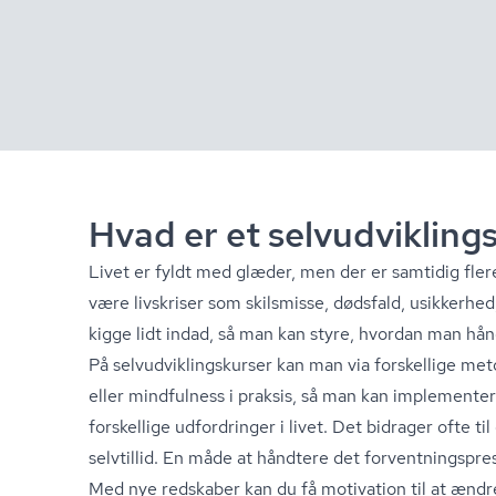
Hvad er et sel­v­ud­vik­ling
Livet er fyldt med glæder, men der er samtidig fle
være livskriser som skilsmisse, dødsfald, usikkerhed
kigge lidt indad, så man kan styre, hvordan man håndt
På sel­v­ud­vik­lings­kur­ser kan man via forskellige
eller mindfulness i praksis, så man kan implementere
forskellige udfordringer i livet. Det bidrager ofte 
selvtillid. En måde at håndtere det for­vent­nings­pre
Med nye redskaber kan du få motivation til at ændre d