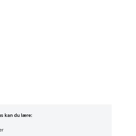
us kan du lære:
er