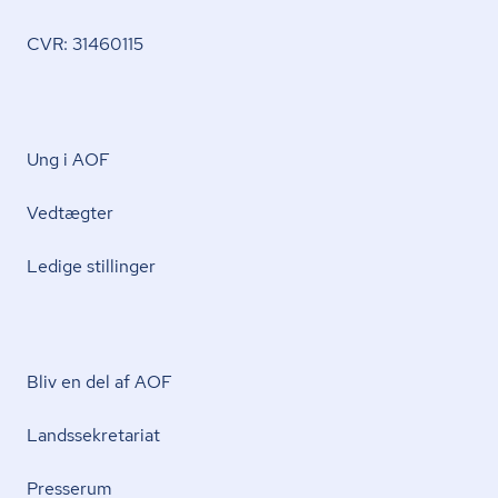
CVR: 31460115
Ung i AOF
Vedtægter
Ledige stillinger
Bliv en del af AOF
Lands­se­kre­ta­ri­at
Presserum