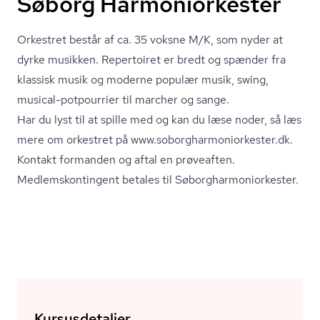
Søborg Harmoniorkester
Orkestret består af ca. 35 voksne M/K, som nyder at
dyrke musikken. Repertoiret er bredt og spænder fra
klassisk musik og moderne populær musik, swing,
musical-potpourrier til marcher og sange.
Har du lyst til at spille med og kan du læse noder, så læs
mere om orkestret på www.so­borg­har­moni­o­r­ke­ster.dk.
Kontakt formanden og aftal en prøveaften.
Med­lem­s­kon­tin­gent betales til Sø­borg­har­moni­o­r­ke­ster.
Kursusdetaljer