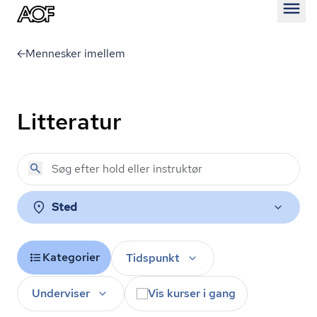
Åben
Mennesker imellem
Litteratur
Sted
Kategorier
Tidspunkt
Underviser
Vis kurser i gang