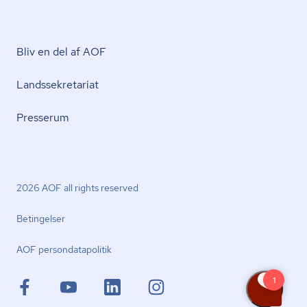
Bliv en del af AOF
Lands­se­kre­ta­ri­at
Presserum
2026 AOF all rights reserved
Betingelser
AOF per­son­da­ta­po­li­tik
facebook.com
youtube.com
linkedin.com
instagram.com