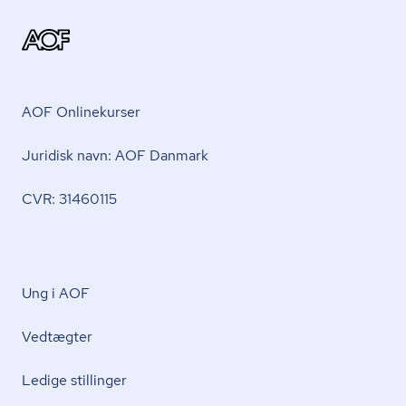
AOF Onlinekurser
Juridisk navn: AOF Danmark
CVR: 31460115
Ung i AOF
Vedtægter
Ledige stillinger