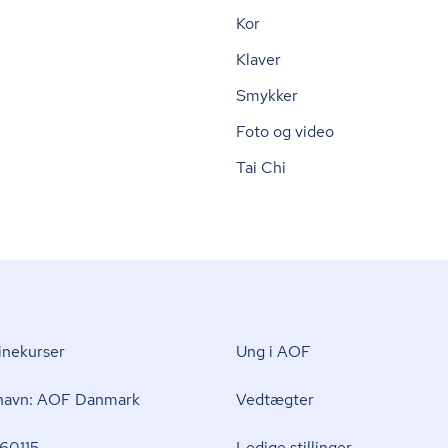
Kor
Klaver
Smykker
Foto og video
Tai Chi
nekurser
Ung i AOF
 navn: AOF Danmark
Vedtægter
60115
Ledige stillinger