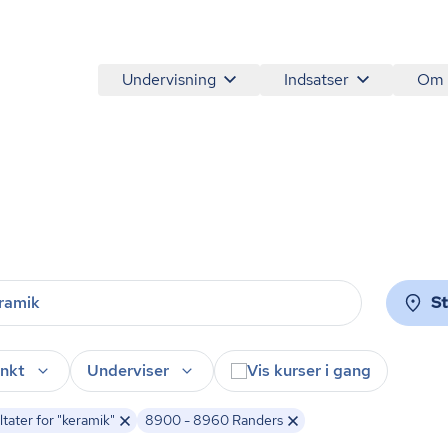
Undervisning
Indsatser
Om
S
nkt
Underviser
Vis kurser i gang
tater for "keramik"
8900 - 8960 Randers