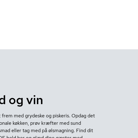
 og vin
t frem med grydeske og piskeris. Opdag det
ionale køkken, prøv kræfter med sund
mad eller tag med på ølsmagning. Find dit
OF hold her og glæd dine gæster med