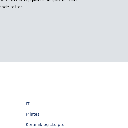
nde retter.
IT
Pilates
Keramik og skulptur