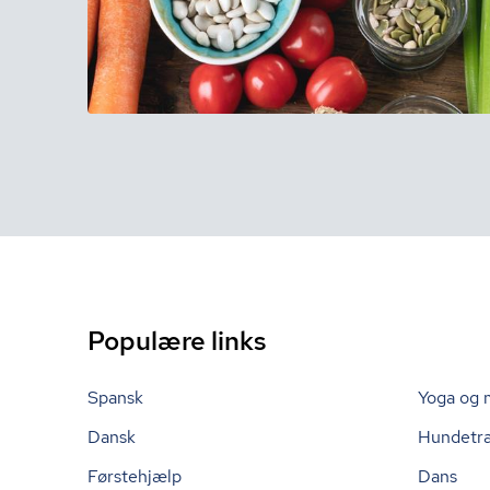
Populære links
Spansk
Yoga og 
Dansk
Hundetr
Førstehjælp
Dans