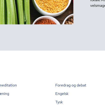
velsmage
meditation
Foredrag og debat
æning
Engelsk
Tysk