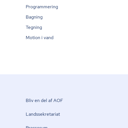
Programmering
Bagning
Tegning
Motion i vand
Bliv en del af AOF
Lands­se­kre­ta­ri­at
Presserum