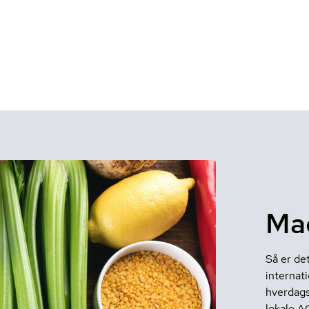
Mad
Så er de
internat
hverdags
lokale A