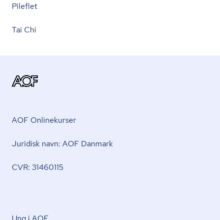
Pileflet
Tai Chi
AOF Onlinekurser
Juridisk navn: AOF Danmark
CVR: 31460115
Ung i AOF