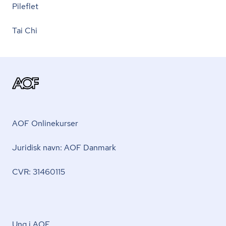
Pileflet
Tai Chi
AOF Onlinekurser
Juridisk navn: AOF Danmark
CVR: 31460115
Ung i AOF