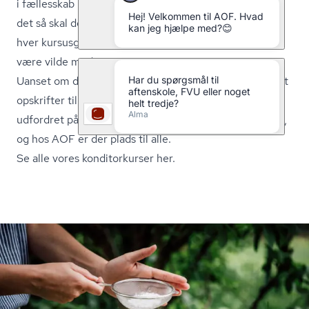
i fællesskab med andre med samme interesse. Udover
det så skal der pyntes og smages på en kagerne efter
hver kursusgang, og det plejer de fleste kursister at
være vilde med.
Uanset om du er nybegynder eller øvet, så får du tildelt
opskrifter til dit niveau og din ambition. Du vil blive
udfordret på dine evner på en kreativ og lærerig måde,
og hos AOF er der plads til alle.
Se alle vores konditorkurser her.