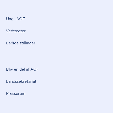
Ung i AOF
Vedtægter
Ledige stillinger
Bliv en del af AOF
Lands­se­kre­ta­ri­at
Presserum