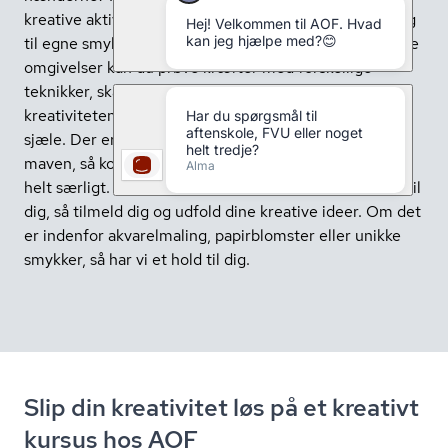
kreative aktiviteter for alle aldre, fra keramik og maling
til egne smykker og unikke kreationer. I vores hyggelige
omgivelser kan du prøve kræfter med forskellige
teknikker, skabe dit eget kunstværk og lade
kreativiteten blomstre sammen med andre kreative
sjæle. Der er et hold for enhver med en kreativ drøm i
maven, så kom og udfold din kreativitet og skab noget
helt særligt. Hvis du er nybegynder, er der også plads til
dig, så tilmeld dig og udfold dine kreative ideer. Om det
er indenfor akvarelmaling, papirblomster eller unikke
smykker, så har vi et hold til dig.
Slip din kreativitet løs på et kreativt
kursus hos AOF