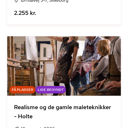
Ørnsøvej 5-7, Silkeborg
2.255 kr.
FÅ PLADSER
LIGE BEGYNDT
Realisme og de gamle maleteknikker
- Holte