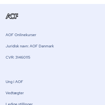
AOF Onlinekurser
Juridisk navn: AOF Danmark
CVR: 31460115
Ung i AOF
Vedtægter
Ledige stillinger