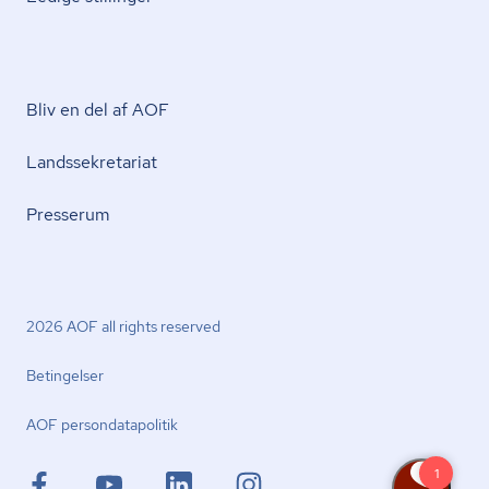
Bliv en del af AOF
Lands­se­kre­ta­ri­at
Presserum
2026 AOF all rights reserved
Betingelser
AOF per­son­da­ta­po­li­tik