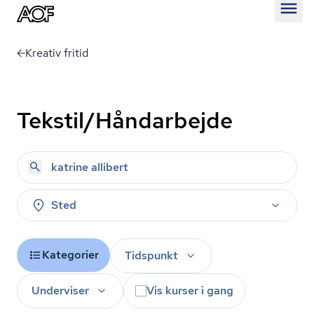
Åben
Kreativ fritid
Tekstil/Håndarbejde
Sted
Kategorier
Tidspunkt
Underviser
Vis kurser i gang