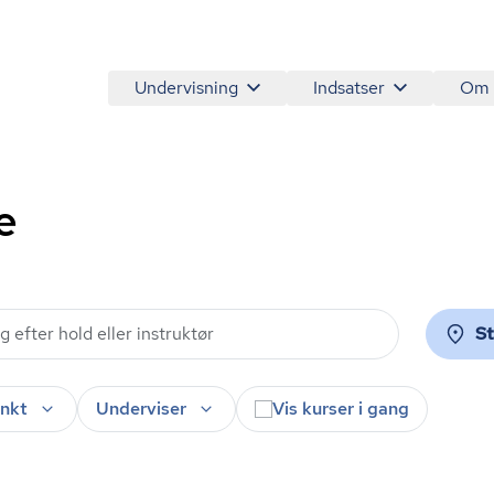
Undervisning
Indsatser
Om
e
S
nkt
Underviser
Vis kurser i gang