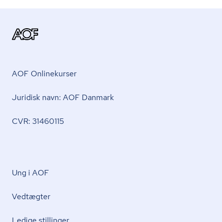
AOF Onlinekurser
Juridisk navn: AOF Danmark
CVR: 31460115
Ung i AOF
Vedtægter
Ledige stillinger