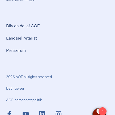
Bliv en del af AOF
Lands­se­kre­ta­ri­at
Presserum
2026 AOF all rights reserved
Betingelser
AOF per­son­da­ta­po­li­tik