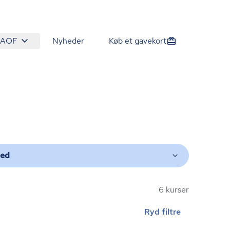
 AOF
Nyheder
Køb et gavekort
ted
6 kurser
Ryd filtre