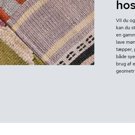
ho
Vil du o
kan du s
en gamme
lave møn
tæpper, 
både sye
brug af e
geometri