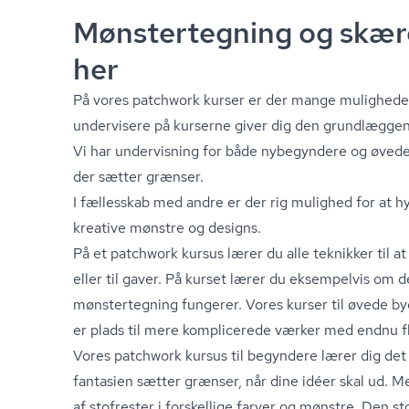
Mønstertegning og skære
her
På vores patchwork kurser er der mange muligheder f
undervisere på kurserne giver dig den grundlægge
Vi har undervisning for både nybegyndere og øvede.
der sætter grænser.
I fællesskab med andre er der rig mulighed for at h
kreative mønstre og designs.
På et patchwork kursus lærer du alle teknikker til a
eller til gaver. På kurset lærer du eksempelvis om 
mønstertegning fungerer. Vores kurser til øvede byg
er plads til mere komplicerede værker med endnu fle
Vores patchwork kursus til begyndere lærer dig de
fantasien sætter grænser, når dine idéer skal ud.
af stofrester i forskellige farver og mønstre. Den sto