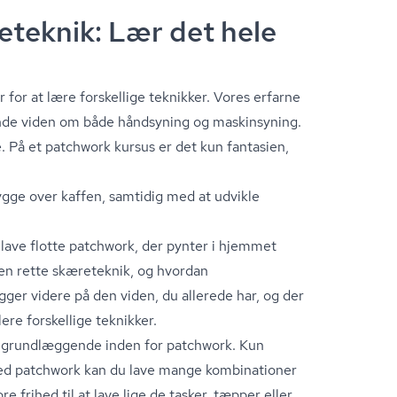
teknik: Lær det hele
or at lære forskellige teknikker. Vores erfarne
nde viden om både håndsyning og maskinsyning.
 På et patchwork kursus er det kun fantasien,
ygge over kaffen, samtidig med at udvikle
t lave flotte patchwork, der pynter i hjemmet
den rette skæreteknik, og hvordan
ger videre på den viden, du allerede har, og der
re forskellige teknikker.
t grundlæggende inden for patchwork. Kun
 Med patchwork kan du lave mange kombinationer
re frihed til at lave lige de tasker, tæpper eller