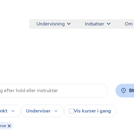
Undervisning
Indsatser
Om
S
nkt
Underviser
Vis kurser i gang
nse