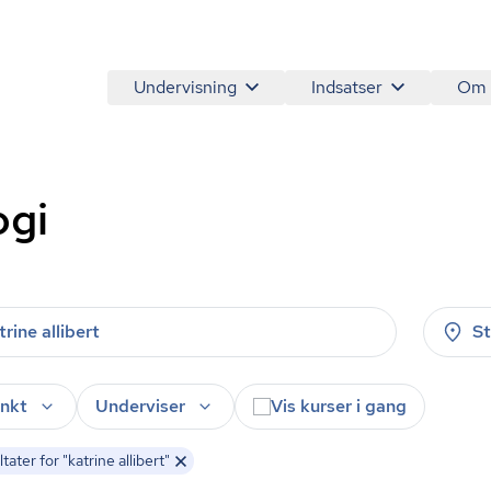
Undervisning
Indsatser
Om
ogi
S
nkt
Underviser
Vis kurser i gang
ater for "katrine allibert"