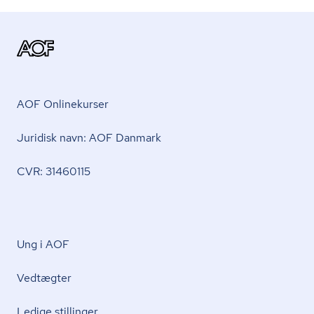
AOF Onlinekurser
Juridisk navn: AOF Danmark
CVR: 31460115
Ung i AOF
Vedtægter
Ledige stillinger