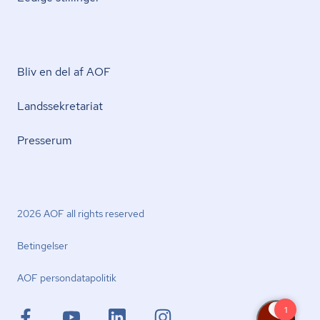
Bliv en del af AOF
Lands­se­kre­ta­ri­at
Presserum
2026 AOF all rights reserved
Betingelser
AOF per­son­da­ta­po­li­tik