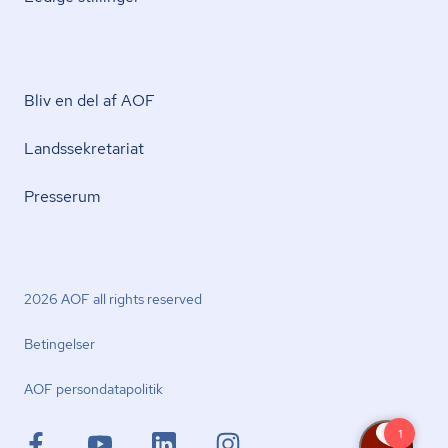
Bliv en del af AOF
Lands­se­kre­ta­ri­at
Presserum
2026 AOF all rights reserved
Betingelser
AOF per­son­da­ta­po­li­tik