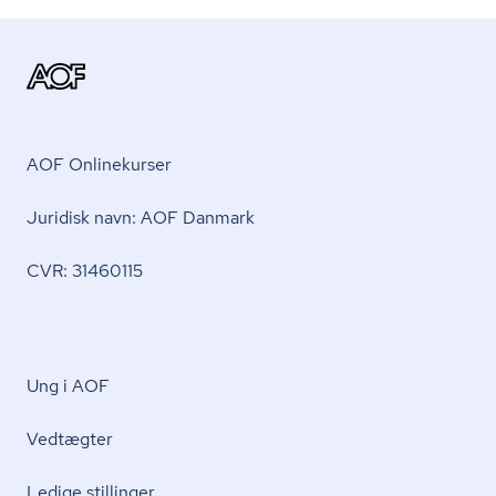
AOF Onlinekurser
Juridisk navn: AOF Danmark
CVR: 31460115
Ung i AOF
Vedtægter
Ledige stillinger