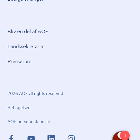
Bliv en del af AOF
Lands­se­kre­ta­ri­at
Presserum
2026 AOF all rights reserved
Betingelser
AOF per­son­da­ta­po­li­tik