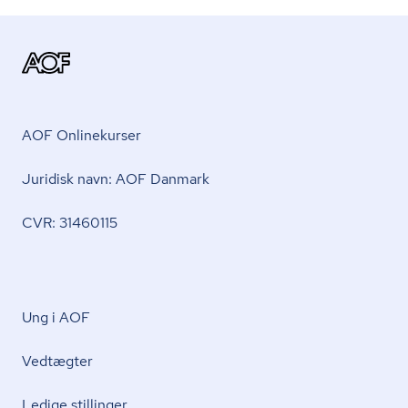
AOF Onlinekurser
Juridisk navn: AOF Danmark
CVR: 31460115
Ung i AOF
Vedtægter
Ledige stillinger