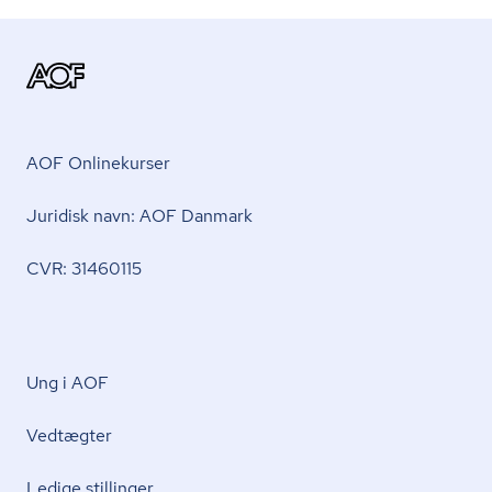
AOF Onlinekurser
Juridisk navn: AOF Danmark
CVR: 31460115
Ung i AOF
Vedtægter
Ledige stillinger