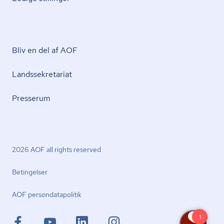
Bliv en del af AOF
Lands­se­kre­ta­ri­at
Presserum
2026 AOF all rights reserved
Betingelser
AOF per­son­da­ta­po­li­tik